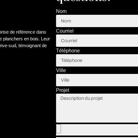
Nom
Courriel
eprise de référence dans
de planchers en bois. Leur
 rive-sud, témoignant de
Téléphone
Ville
Projet