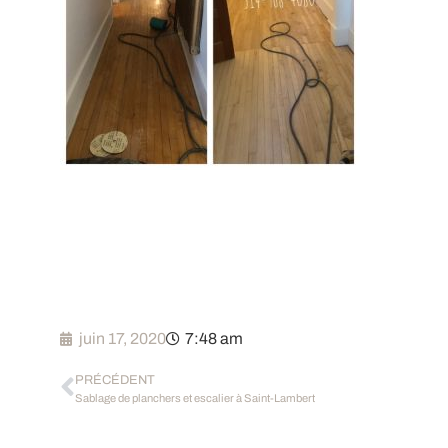
juin 17, 2020
7:48 am
PRÉCÉDENT
Sablage de planchers et escalier à Saint-Lambert