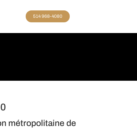
514 968-4080
20
on métropolitaine de