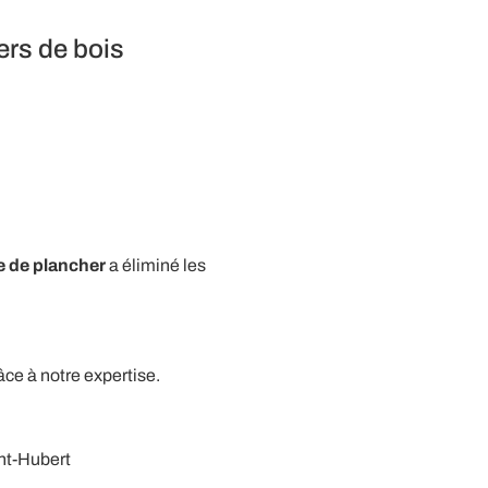
ers de bois
e de plancher
a éliminé les
âce à notre expertise.
int-Hubert