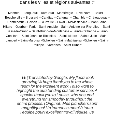
dans les villes et régions suivantes :"
Montréal – Longueuil – Rive-Sud – Montérégie – Rive-Nord – Belœil –
Boucherville – Brossard – Candiac – Carignan – Chambly – Châteauguay –
Contrecœur – Delson – La Prairie – Laval – McMasterville – Mont-Saint-
Hilaire – Otterburn Park – Saint-Amable – Saint-Antoine-sur-Richelieu – Saint-
Basile-le-Grand – Saint-Bruno-de-Montarville – Sainte-Catherine – Saint-
Constant – Saint-Jean-sur-Richelieu – Saint-Isidore – Sainte-Julie – Saint-
Lambert – Saint-Marc-sur-Richelieu – Saint-Mathias-sur-Richelieu – Saint-
Philippe – Varennes – Saint-Hubert
(Translated by Google) My floors look
amazing! A huge thank you to the whole
team for the excellent work. I also want to
highlight the outstanding customer service. A
special thank you to Louise, who ensured
everything ran smoothly throughout the
entire process. (Original) Mes planchers sont
magnifiques! Un immense merci à toute
t
l’équipe pour l’excellent travail réalisé. Je