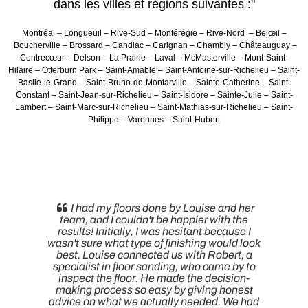
dans les villes et régions suivantes :"
Montréal – Longueuil – Rive-Sud – Montérégie – Rive-Nord – Belœil –
Boucherville – Brossard – Candiac – Carignan – Chambly – Châteauguay –
Contrecœur – Delson – La Prairie – Laval – McMasterville – Mont-Saint-
Hilaire – Otterburn Park – Saint-Amable – Saint-Antoine-sur-Richelieu – Saint-
Basile-le-Grand – Saint-Bruno-de-Montarville – Sainte-Catherine – Saint-
Constant – Saint-Jean-sur-Richelieu – Saint-Isidore – Sainte-Julie – Saint-
Lambert – Saint-Marc-sur-Richelieu – Saint-Mathias-sur-Richelieu – Saint-
Philippe – Varennes – Saint-Hubert
I had my floors done by Louise and her
team, and I couldn't be happier with the
results! Initially, I was hesitant because I
s
wasn't sure what type of finishing would look
s
best. Louise connected us with Robert, a
,
specialist in floor sanding, who came by to
inspect the floor. He made the decision-
making process so easy by giving honest
advice on what we actually needed. We had