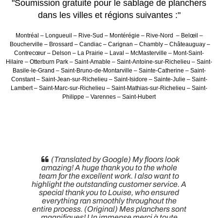
"Soumission gratuite pour le sablage de planchers
dans les villes et régions suivantes :"
Montréal – Longueuil – Rive-Sud – Montérégie – Rive-Nord – Belœil –
Boucherville – Brossard – Candiac – Carignan – Chambly – Châteauguay –
Contrecœur – Delson – La Prairie – Laval – McMasterville – Mont-Saint-
Hilaire – Otterburn Park – Saint-Amable – Saint-Antoine-sur-Richelieu – Saint-
Basile-le-Grand – Saint-Bruno-de-Montarville – Sainte-Catherine – Saint-
Constant – Saint-Jean-sur-Richelieu – Saint-Isidore – Sainte-Julie – Saint-
Lambert – Saint-Marc-sur-Richelieu – Saint-Mathias-sur-Richelieu – Saint-
Philippe – Varennes – Saint-Hubert
(Translated by Google) My floors look
amazing! A huge thank you to the whole
team for the excellent work. I also want to
highlight the outstanding customer service. A
special thank you to Louise, who ensured
everything ran smoothly throughout the
entire process. (Original) Mes planchers sont
magnifiques! Un immense merci à toute