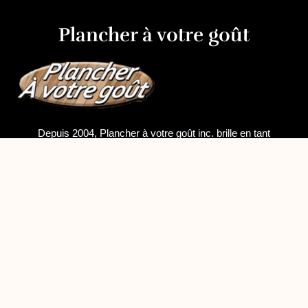
Plancher à votre goût
Depuis 2004, Plancher à votre goût inc. brille en tant
qu'entreprise de référence dans les domaines de
l'installation, de la réparation et du sablage de planchers en
bois. Leur expertise s'étend sur les régions de Montréal,
Longueuil et la rive-sud, témoignant de leur engagement
envers un travail de qualité.
Nous joindre sur rendez-vous
3005 Rue Moreau, Longueuil, QC J4L 4H5
(514) 968-4080