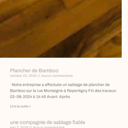
Plancher de Bamboo
octobre 22, 2019
Aucun commentaire
Notre entreprise a effectuée un sablage de plancher de
Bamboo sur la rue Montaigne à Repentigny Fin des travaux:
03-08-2024 à 14:45 Avant Après
Lire la suite »
une compagnie de sablage fiable
mai 2, 2019
Aucun commentaire