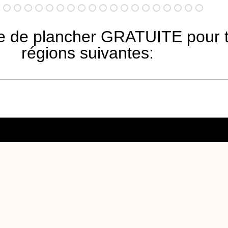
 de plancher GRATUITE pour tou
régions suivantes:
Besoin d'une s
questions?
Nom