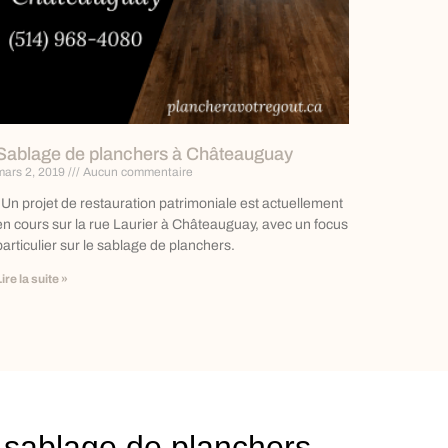
Sablage de planchers à Châteauguay
mars 2, 2019
Aucun commentaire
Un projet de restauration patrimoniale est actuellement
en cours sur la rue Laurier à Châteauguay, avec un focus
particulier sur le sablage de planchers.
Lire la suite »
e sablage de planchers