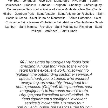
Montréal – Longueuil – Rive-Sud – Montérégie – Rive-Nord – Belœil –
Boucherville – Brossard – Candiac – Carignan – Chambly – Châteauguay –
Contrecœur – Delson – La Prairie – Laval – McMasterville – Mont-Saint-
Hilaire – Otterburn Park – Saint-Amable – Saint-Antoine-sur-Richelieu – Saint-
Basile-le-Grand – Saint-Bruno-de-Montarville – Sainte-Catherine – Saint-
Constant – Saint-Jean-sur-Richelieu – Saint-Isidore – Sainte-Julie – Saint-
Lambert – Saint-Marc-sur-Richelieu – Saint-Mathias-sur-Richelieu – Saint-
Philippe – Varennes – Saint-Hubert
(Translated by Google) My floors look
amazing! A huge thank you to the whole
team for the excellent work. I also want to
highlight the outstanding customer service. A
special thank you to Louise, who ensured
everything ran smoothly throughout the
entire process. (Original) Mes planchers sont
magnifiques! Un immense merci à toute
t
l’équipe pour l’excellent travail réalisé. Je
tiens également à souligner l’excellent
service à la clientèle. Un merci tout
particulier à Louise, qui s’est assurée tout au